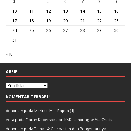
3
4
5
6
7
8
9
10
11
12
13
14
15
16
17
18
19
20
21
22
23
24
25
26
27
28
29
30
31
« Jul
ARSIP
KOMENTAR TERBARU
dehonian
pada
Merintis Misi Papua (1)
Vera
pada
Ziarah Kebersamaan KAD Lampung ke Via Crucis
dehonian
pada
Tema 14: Compasion dan Pengertiannya