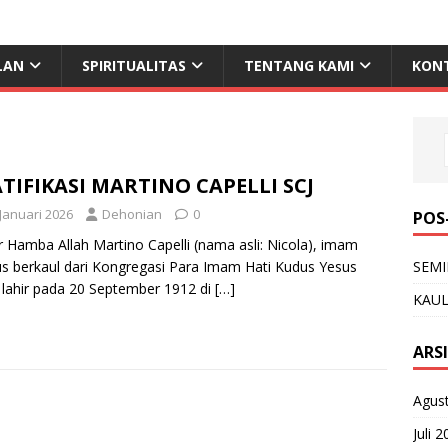
LAN
SPIRITUALITAS
TENTANG KAMI
KON
TIFIKASI MARTINO CAPELLI SCJ
 Januari 2026
Dehonian
0
POS
r Hamba Allah Martino Capelli (nama asli: Nicola), imam
ius berkaul dari Kongregasi Para Imam Hati Kudus Yesus
SEMI
, lahir pada 20 September 1912 di
[…]
KAUL
ARS
Agus
Juli 