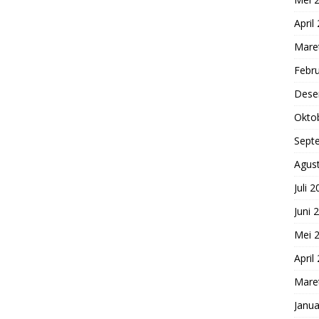
April
Mare
Febru
Dese
Okto
Sept
Agus
Juli 
Juni 
Mei 
April
Mare
Janua