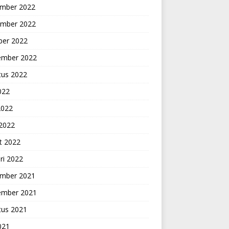
mber 2022
mber 2022
ber 2022
ember 2022
tus 2022
2022
2022
 2022
t 2022
ri 2022
mber 2021
ember 2021
tus 2021
2021