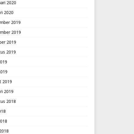
ari 2020
ri 2020
mber 2019
mber 2019
ber 2019
tus 2019
2019
2019
t 2019
ri 2019
tus 2018
2018
2018
 2018