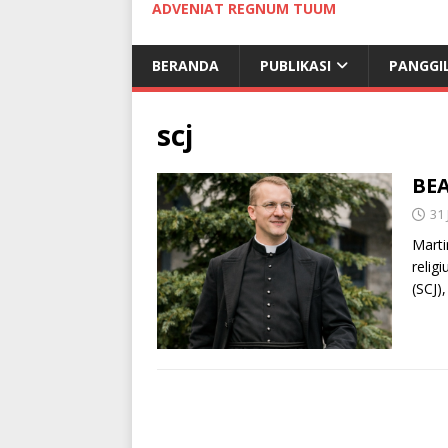
ADVENIAT REGNUM TUUM
BERANDA
PUBLIKASI
PANGGI
scj
BEA
31
Marti
relig
(SCJ)