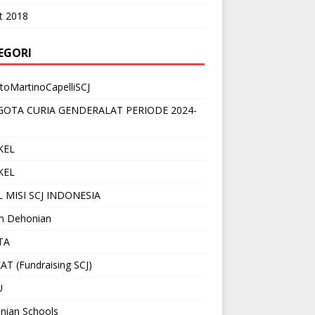
t 2018
EGORI
toMartinoCapelliSCJ
OTA CURIA GENDERALAT PERIODE 2024-
KEL
KEL
 MISI SCJ INDONESIA
 Dehonian
TA
T (Fundraising SCJ)
U
nian Schools