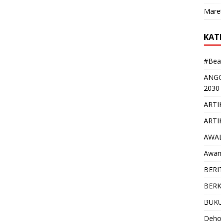
Mare
KAT
#Bea
ANGG
2030
ARTI
ARTI
AWAL
Awam
BERI
BERKA
BUK
Deho