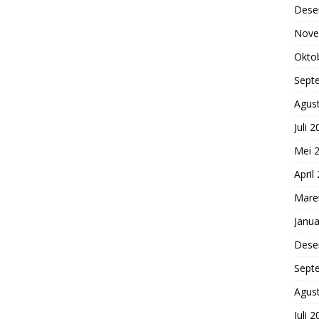
Dese
Nove
Okto
Sept
Agus
Juli 
Mei 
April
Mare
Janua
Dese
Sept
Agus
Juli 