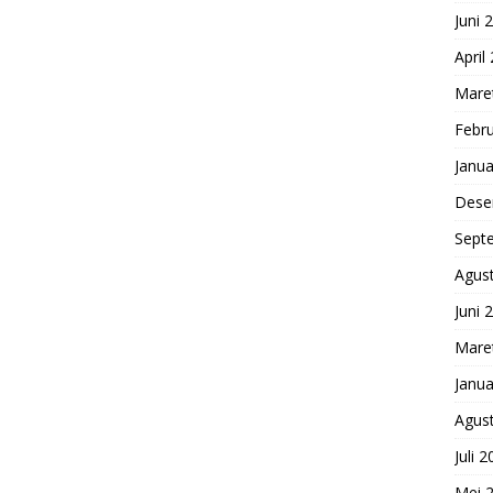
Juni 
April
Mare
Febru
Janua
Dese
Sept
Agus
Juni 
Mare
Janua
Agus
Juli 
Mei 