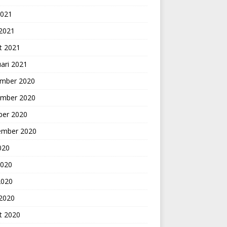
2021
 2021
t 2021
ari 2021
mber 2020
mber 2020
ber 2020
ember 2020
2020
2020
2020
 2020
t 2020