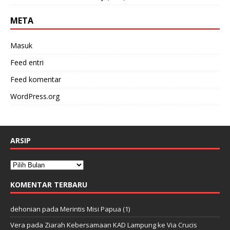
META
Masuk
Feed entri
Feed komentar
WordPress.org
ARSIP
KOMENTAR TERBARU
dehonian
pada
Merintis Misi Papua (1)
Vera
pada
Ziarah Kebersamaan KAD Lampung ke Via Crucis