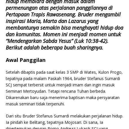
hidup membiara dengan masuk dalam
permenungan atas perjalanan panggilannya di
Pertapaan Trapis Rawasenang. Bruder mengambil
inspirasi Maria, Marta dan Lazarus yang
membantunya semakin bisa menghayati hidup doa
dan komunitas. Momen ini menjadi momen untuk
“Mendengarkan Sabda Yesus” (Luk 10:38-42).
Berikut adalah beberapa buah sharingnya.
Awal Panggilan
Setelah dibaptis pada saat kelas 3 SMP di Wates, Kulon Progo,
tepatnya pada malam Paskah 1964, bruder Stefanus Sumardi
SCJ sempat terbersit untuk menjadi imam dan ingin masuk
Seminari Mertoyudan. Tetapi rencana Tuhan berbeda.
Dikarenakan baru saja menerima baptisan maka persyaratan
masuk seminari tidak terpenuhi.
Dari situ Bruder Stefanus Sumardi melakukan perjalanan hidup.
Ia pindah ke Belitang, tepatnya Mojosari. Di sana, Ia
dipertemukan dengan Romo Andreaz Lukasik SCJ yang