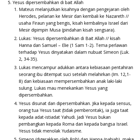
Yesus dipersembahkan di bait Allah
Mateus melanjutkan kisahnya dengan pengejaran oleh
Herodes, pelarian ke Mesir dan kembali ke Nazareth //
usaha Firaun yang bengis, kisah kembalinya Israel dari
Mesir dipimpin Musa (pindahan kisah sengsara).
Lukas: Yesus dipersembahkan di Bait Allah // kisah
Hanna dan Samuel – Elie (1 Sam 1-2). Tema perlawan
terhadap Yesus dinyatakan dalam nubuat Simeon (Luk.
2, 34-35).
Lukas mencampur adukkan antara kebiasaan pentahiran
seorang ibu ditempat suci setelah melahirkan (Im. 12,1-
8) dan kebiasaan mempersembahkan anak laki-laki
sulung. Lukas mau menekankan Yesus yang
dipersembahkan.
Yesus disunat dan dipersembahkan. Jika kepada sensus,
orang tua Yesus taat (tidak pemberontak), ia juga taat
kepada adat-istiadat Yahudi. Jadi Yesus bukan
pembangkan kepada Roma dan kepada bangsa Israel.
Yesus tidak menolak Yudaisme.
Simeon (digerakkan oleh Roh) dan Hanna (nabiah), maka