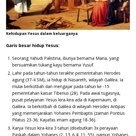
Kehidupan Yesus dalam keluarganya
Garis besar hidup Yesus:
Seorang Yahudi Palistina, ibunya bernama Maria, yang
bersuamikan tukang kayu bernama Yusuf.
Lahir pada tahun-tahun terakhir pemerintahan Herodes
agung (37-4 SM), ia hidup di Nasareth, wilayah Galilea. Ia
mulai berkotbah dan mengajar pada tahun ke -15
pemerintahan kaisar Tiberius (28). Pada awal tugasnya,
pusat pelayanan Yesus kira-kira ada di Kapernaum, di
Galilea. Ia berkotbah di Galilea di wilayah Herodes Antipas
yang memenjarakan Yohanes Pembaptis (zaman Pontius
Pilatus 23-36; Kayafas imam agung 18-36).
Karya Yesus kira-kira 3 tahun (disebutkan 3x perayaan
Paskah dalam Yohanes (2, 13; 6,4; 11, 55), namun Yohanes