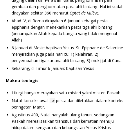
daging dalam diri Perawan Maria; penghormatan para
gembala dan penghormatan para ahli bintang -Hal ini sudah
dirayakan sekitar 360 menurut
Optat de Milève.
Abad IV, di Roma dirayakan 6 Januari sebagai pesta
epiphania dengan menekankan pesta tiga ahli bintang
(penampakan Allah kepada bangsa yang tidak mengenal
Allah)
6 Januari di Mesir: baptisan Yesus. St. Epiphane de Salamine
menyiratkan juga pada hari itu: 1) kelahiran, 2)
penyembahan tiga sarjana ahli bintang, 3) mukjijat di Cana.
Sekarang, di Timur 6 Januari: baptisan Yesus
Makna teologis
Liturgi hanya merayakan satu misteri yakni misteri Paskah
Natal: konteks awal
pesta dan diletakkan dalam konteks
->
peringatan Martir.
Agustinus 400, Natal hanyalah ulang tahun, sedangkan
Paskah merealisasikan transitus dari kematian menuju
hidup dalam sengsara dan kebangkitan Yesus Kristus