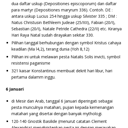
dua daftar uskup (Depositiones episcoporum) dan daftar
para martyr (Depositiones maryrum 336). Contoh. DE :
antara uskup Lucius 254 hingga uskup Silvister 335 ; DM :
Natus Christusin Bethleem Judeae (25/XII), Fabian (20/I),
Sebastian (20/I), Natale Petride Cathedra (22/II) etc. Kiranya
Hari Raya Natal sudah dirayakan sekitar 330.
Pilihan tanggal berhubungan dengan symbol Kristus cahaya
keadilan (Ma l4,2), terang dunia (Yoh 8,12)
Pilihan ini untuk melawan pesta Natalis Solis invicti, symbol
resistensi paganisme
321 kaisar Konstantinus membuat dekrit hari libur, hari
pertama dalamm inggu.
6 Januari
di Mesir dan Arab, tanggal 6 Januari diperingati sebagai
pesta munculnya matahari, pujian kepada kemenangan
matahari yang disertai dengan banyak mythologi.
120-140 Gnostik Basilide (menurut catatan Clement
Alexandria) mengkristenkan pesta ini dengan merayakan