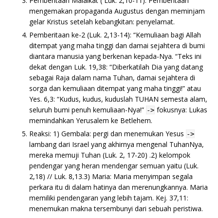
Pemberitaan Malaikat ( Luk. 2,10-11). Pemberitaan
mengemakan propaganda Augustus dengan meminjam
gelar Kristus setelah kebangkitan: penyelamat.
Pemberitaan ke-2 (Luk. 2,13-14): “Kemuliaan bagi Allah
ditempat yang maha tinggi dan damai sejahtera di bumi
diantara manusia yang berkenan kepada-Nya. “Teks ini
dekat dengan Luk. 19,38: “Diberkatilah Dia yang datang
sebagai Raja dalam nama Tuhan, damai sejahtera di
sorga dan kemuliaan ditempat yang maha tinggi!” atau
Yes. 6,3: “Kudus, kudus, kuduslah TUHAN semesta alam,
seluruh bumi penuh kemuliaan-Nya!”
fokusnya: Lukas
->
memindahkan Yerusalem ke Betlehem.
Reaksi: 1) Gembala: pergi dan menemukan Yesus
->
lambang dari Israel yang akhirnya mengenal TuhanNya,
mereka memuji Tuhan (Luk. 2, 17-20) .2) kelompok
pendengar yang heran mendengar semuan yaitu (Luk.
2,18) // Luk. 8,13.3) Maria: Maria menyimpan segala
perkara itu di dalam hatinya dan merenungkannya. Maria
memiliki pendengaran yang lebih tajam. Kej. 37,11:
menemukan makna tersembunyi dari sebuah peristiwa.