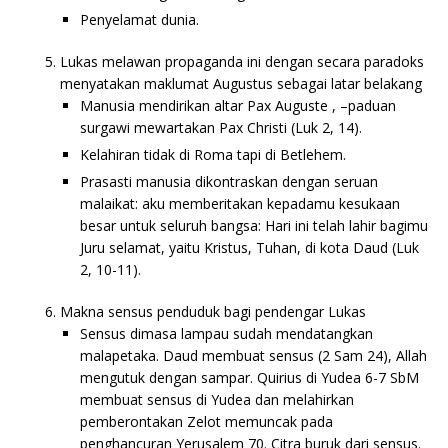
Penyelamat dunia.
Lukas melawan propaganda ini dengan secara paradoks
menyatakan maklumat Augustus sebagai latar belakang
Manusia mendirikan altar Pax Auguste , –paduan
surgawi mewartakan Pax Christi (Luk 2, 14).
Kelahiran tidak di Roma tapi di Betlehem.
Prasasti manusia dikontraskan dengan seruan
malaikat: aku memberitakan kepadamu kesukaan
besar untuk seluruh bangsa: Hari ini telah lahir bagimu
Juru selamat, yaitu Kristus, Tuhan, di kota Daud (Luk
2, 10-11).
Makna sensus penduduk bagi pendengar Lukas
Sensus dimasa lampau sudah mendatangkan
malapetaka. Daud membuat sensus (2 Sam 24), Allah
mengutuk dengan sampar. Quirius di Yudea 6-7 SbM
membuat sensus di Yudea dan melahirkan
pemberontakan Zelot memuncak pada
penghancuran Yerusalem 70. Citra buruk dari sensus.