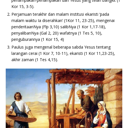
penampakan-penampakan dari Yesus yang telah bangkit (1
Kor 15, 3-5).
Perjamuan terakhir dan malam institusi ekaristi ‘pada
malam waktu Ia diserahkan’ (1Kor 11, 23-25), mengenai
penderitaanNya (Flp 3,10) salibNya (1 Kor 1,17-18),
penyalibanNya (Gal 2, 20) wafatnya (1 Tes 5, 10),
penguburannya (1 Kor 15, 4)
Paulus juga mengenal beberapa sabda Yesus tentang
larangan cerai (1 Kor 7, 10-11), ekaristi (1 Kor 11,23-25),
akhir zaman (1 Tes 4,15).