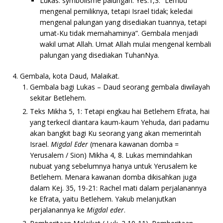
Lukas: symbolisme palungan: Yes.1,3: ”Lembu
mengenal pemiliknya, tetapi Israel tidak; keledai
mengenal palungan yang disediakan tuannya, tetapi
umat-Ku tidak memahaminya”. Gembala menjadi
wakil umat Allah. Umat Allah mulai mengenal kembali
palungan yang disediakan TuhanNya.
Gembala, kota Daud, Malaikat.
Gembala bagi Lukas – Daud seorang gembala diwilayah
sekitar Betlehem.
Teks Mikha 5, 1: Tetapi engkau hai Betlehem Efrata, hai
yang terkecil diantara kaum-kaum Yehuda, dari padamu
akan bangkit bagi Ku seorang yang akan memerintah
Israel.
Migdal Eder
(menara kawanan domba =
Yerusalem / Sion) Mikha 4, 8. Lukas memindahkan
nubuat yang sebelumnya hanya untuk Yerusalem ke
Betlehem. Menara kawanan domba dikisahkan juga
dalam Kej. 35, 19-21: Rachel mati dalam perjalanannya
ke Efrata, yaitu Betlehem. Yakub melanjutkan
perjalanannya ke
Migdal eder
.