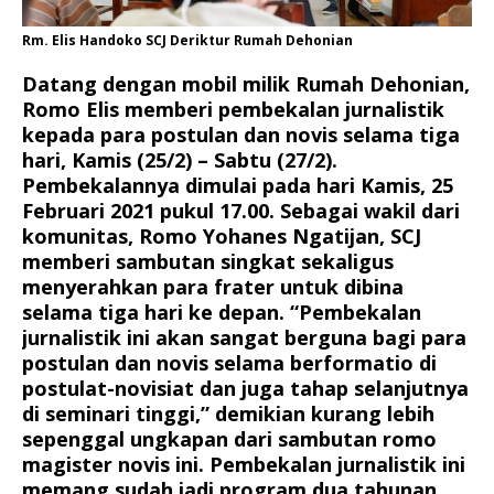
Rm. Elis Handoko SCJ Deriktur Rumah Dehonian
Datang dengan mobil milik Rumah Dehonian,
Romo Elis memberi pembekalan jurnalistik
kepada para postulan dan novis selama tiga
hari, Kamis (25/2) – Sabtu (27/2).
Pembekalannya dimulai pada hari Kamis, 25
Februari 2021 pukul 17.00. Sebagai wakil dari
komunitas, Romo Yohanes Ngatijan, SCJ
memberi sambutan singkat sekaligus
menyerahkan para frater untuk dibina
selama tiga hari ke depan. “Pembekalan
jurnalistik ini akan sangat berguna bagi para
postulan dan novis selama berformatio di
postulat-novisiat dan juga tahap selanjutnya
di seminari tinggi,” demikian kurang lebih
sepenggal ungkapan dari sambutan romo
magister novis ini. Pembekalan jurnalistik ini
memang sudah jadi program dua tahunan