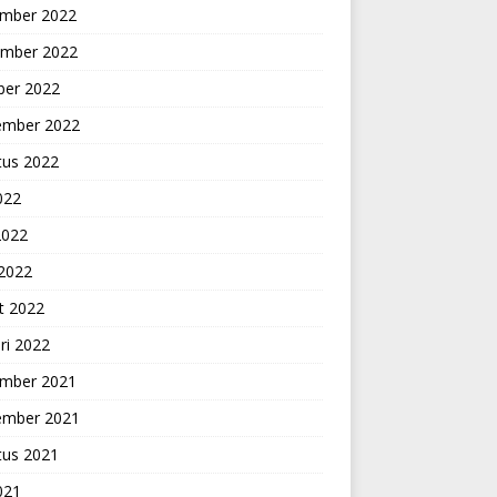
mber 2022
mber 2022
ber 2022
ember 2022
tus 2022
2022
2022
 2022
t 2022
ri 2022
mber 2021
ember 2021
tus 2021
2021