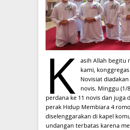
K
asih Allah begit
kami, konggregasi 
Novisiat diadaka
novis. Minggu (1/
perdana ke 11 novis dan juga 
perak Hidup Membiara 4 romo 
diselenggarakan di kapel komun
undangan terbatas karena men