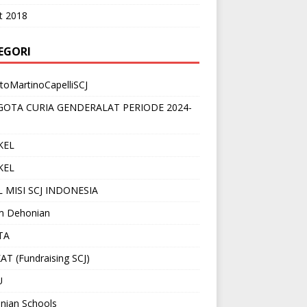
t 2018
EGORI
toMartinoCapelliSCJ
OTA CURIA GENDERALAT PERIODE 2024-
KEL
KEL
 MISI SCJ INDONESIA
 Dehonian
TA
T (Fundraising SCJ)
U
nian Schools