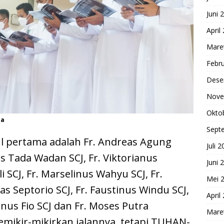
Juni 
April
Mare
Febru
Dese
Nove
Okto
ma
Sept
l pertama adalah Fr. Andreas Agung
Juli 
us Tada Wadan SCJ, Fr. Viktorianus
Juni 
i SCJ, Fr. Marselinus Wahyu SCJ, Fr.
Mei 
as Septorio SCJ, Fr. Faustinus Windu SCJ,
April
tinus Fio SCJ dan Fr. Moses Putra
Mare
mikir-mikirkan jalannya, tetapi TUHAN-