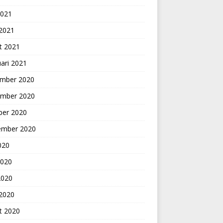
2021
 2021
t 2021
ari 2021
mber 2020
mber 2020
ber 2020
ember 2020
2020
2020
2020
 2020
t 2020