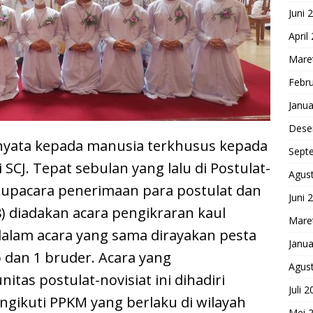
Juni 
April
Mare
Febru
Janua
Dese
u nyata kepada manusia terkhusus kepada
Sept
SCJ. Tepat sebulan yang lalu di Postulat-
Agus
n upacara penerimaan para postulat dan
Juni 
8) diadakan acara pengikraran kaul
Mare
dalam acara yang sama dirayakan pesta
Janua
dan 1 bruder. Acara yang
Agus
itas postulat-novisiat ini dihadiri
Juli 
gikuti PPKM yang berlaku di wilayah
Mei 