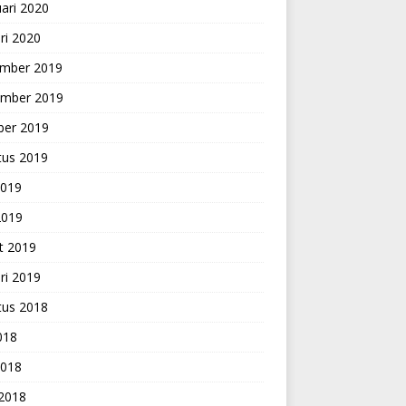
ari 2020
ri 2020
mber 2019
mber 2019
ber 2019
tus 2019
2019
2019
t 2019
ri 2019
tus 2018
2018
2018
 2018