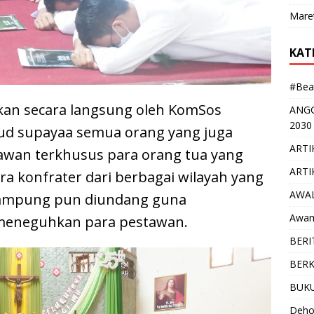
Mare
KAT
#Bea
iarkan secara langsung oleh KomSos
ANGG
2030
d supayaa semua orang yang juga
ARTI
awan terkhusus para orang tua yang
ARTI
a konfrater dari berbagai wilayah yang
AWAL
 Lampung pun diundang guna
Awam
eneguhkan para pestawan.
BERI
BERKA
BUK
Deho