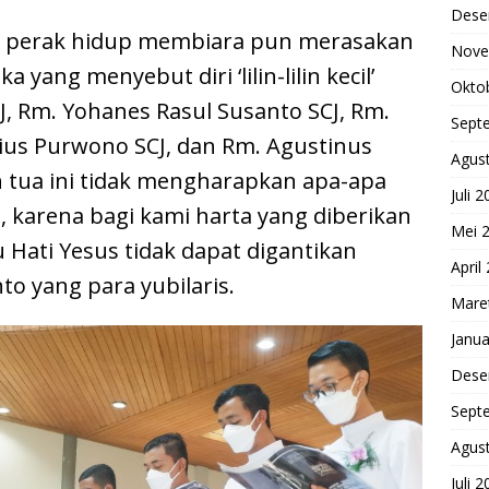
Dese
a perak hidup membiara pun merasakan
Nove
yang menyebut diri ‘lilin-lilin kecil’
Okto
, Rm. Yohanes Rasul Susanto SCJ, Rm.
Sept
ius Purwono SCJ, dan Rm. Agustinus
Agus
h tua ini tidak mengharapkan apa-apa
Juli 
gi, karena bagi kami harta yang diberikan
Mei 
 Hati Yesus tidak dapat digantikan
April
o yang para yubilaris.
Mare
Janua
Dese
Sept
Agus
Juli 