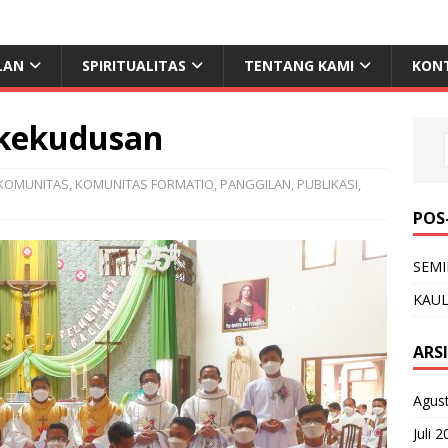
LAN
SPIRITUALITAS
TENTANG KAMI
KON
 kekudusan
KOMUNITAS
,
KOMUNITAS FORMATIO
,
PANGGILAN
,
PUBLIKASI
,
POS
SEMI
KAUL
ARS
Agus
Juli 