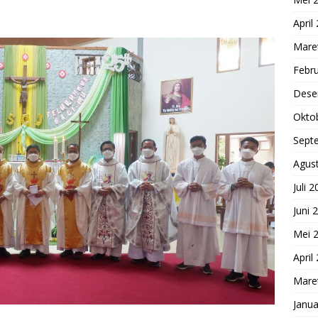
April
Mare
Febru
Dese
Okto
Sept
Agus
Juli 
Juni 
Mei 
April
Mare
Janua