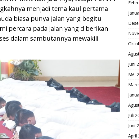
Febru
ngkahnya menjadi tema kaul pertama
Janua
uda biasa punya jalan yang begitu
Dese
mi percara pada jalan yang diberikan
Nove
oses dalam sambutannya mewakili
Okto
Agus
Juni 
Mei 
Mare
Janua
Agus
Juli 
Juni 
April