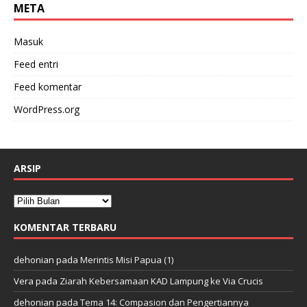
META
Masuk
Feed entri
Feed komentar
WordPress.org
ARSIP
KOMENTAR TERBARU
dehonian
pada
Merintis Misi Papua (1)
Vera
pada
Ziarah Kebersamaan KAD Lampung ke Via Crucis
dehonian
pada
Tema 14: Compasion dan Pengertiannya