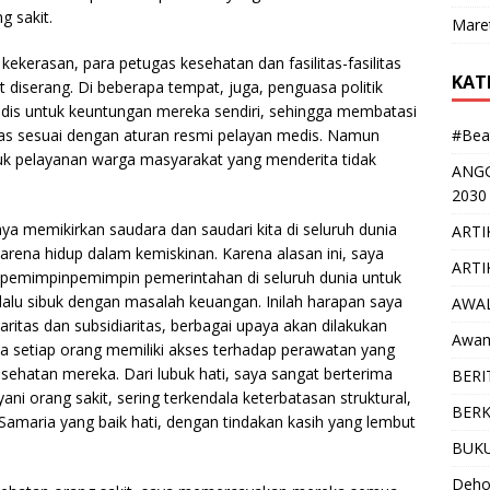
 sakit.
Mare
kekerasan, para petugas kesehatan dan fasilitas-fasilitas
KAT
iserang. Di beberapa tempat, juga, penguasa politik
is untuk keuntungan mereka sendiri, sehingga membatasi
s sesuai dengan aturan resmi pelayan medis. Namun
#Bea
k pelayanan warga masyarakat yang menderita tidak
ANGG
2030
saya memikirkan saudara dan saudari kita di seluruh dunia
ARTI
arena hidup dalam kemiskinan. Karena alasan ini, saya
ARTI
emimpinpemimpin pemerintahan di seluruh dunia untuk
rlalu sibuk dengan masalah keuangan. Inilah harapan saya
AWAL
itas dan subsidiaritas, berbagai upaya akan dilakukan
Awam
setiap orang memiliki akses terhadap perawatan yang
ehatan mereka. Dari lubuk hati, saya sangat berterima
BERI
i orang sakit, sering terkendala keterbatasan struktural,
BERKA
amaria yang baik hati, dengan tindakan kasih yang lembut
BUK
Deho