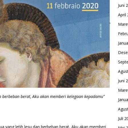
Juni 
April
Mare
Febru
Janua
Dese
Sept
Agus
Juni 
Mare
dan berbeban berat, Aku akan memberi kelegaan kepadamu”
Janua
Agus
Juli 
ua yang letih lesu dan berbeban berat, Aku akan memberi
Mei 