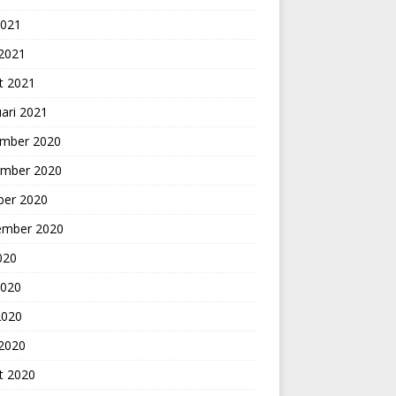
2021
 2021
t 2021
ari 2021
mber 2020
mber 2020
ber 2020
ember 2020
2020
2020
2020
 2020
t 2020