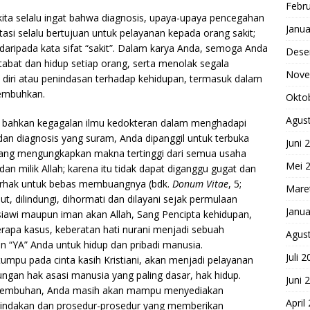
Febru
 kita selalu ingat bahwa diagnosis, upaya-upaya pencegahan
Janua
itasi selalu bertujuan untuk pelayanan kepada orang sakit;
 daripada kata sifat “sakit”. Dalam karya Anda, semoga Anda
Dese
bat dan hidup setiap orang, serta menolak segala
Nove
diri atau penindasan terhadap kehidupan, termasuk dalam
sembuhkan.
Okto
Agus
n bahkan kegagalan ilmu kedokteran dalam menghadapi
dan diagnosis yang suram, Anda dipanggil untuk terbuka
Juni 
 yang mengungkapkan makna tertinggi dari semua usaha
Mei 
 dan milik Allah; karena itu tidak dapat diganggu gugat dan
berhak untuk bebas membuangnya (bdk.
Donum Vitae
, 5;
Mare
ut, dilindungi, dihormati dan dilayani sejak permulaan
Janua
siawi maupun iman akan Allah, Sang Pencipta kehidupan,
apa kasus, keberatan hati nurani menjadi sebuah
Agus
n “YA” Anda untuk hidup dan pribadi manusia.
Juli 
tumpu pada cinta kasih Kristiani, akan menjadi pelayanan
ungan hak asasi manusia yang paling dasar, hak hidup.
Juni 
kesembuhan, Anda masih akan mampu menyediakan
April
-tindakan dan prosedur-prosedur yang memberikan