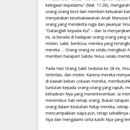
kelegaan kepadamu” (Mat. 11:28), mengarah 
orang-orang kecil dan memberi kekuatan baru
menyatakan kesetiakawanan Anak Manusia k
orang yang menderita raga dan jiwanya! Y
“Datanglah kepada-Ku!” – dan Ia menjanjikan
ini, Ia berada di hadapan orang-orang yang Ia 
miskin, sakit, berdosa, mereka yang tersing
mereka … Orang-orang ini selalu mengikuti
memberi harapan! Sabda Yesus selalu memberi
Pada Hari Orang Sakit Sedunia ke-28 ini, Ye
tertindas, dan miskin. Karena mereka menya
di bawah beban cobaan mereka, membutuh
tuntutan kepada orang-orang yang rapuh, me
kehadiran-Nya yang menenteramkan. Ia mem
menembus hati setiap orang. Bukan tatapan 
orang dalam keutuhan hidup mereka, setiap 
mencampakkan siapa pun, tetapi sebaliknya
Nya dan mengalami cinta kasih-Nya yang le