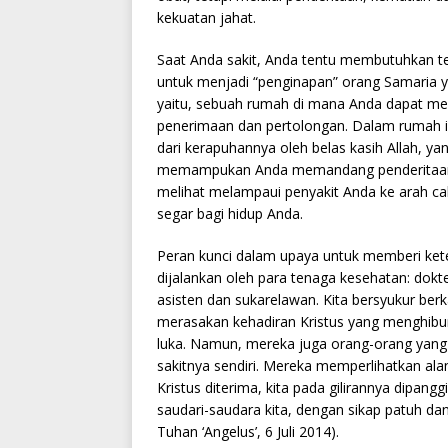
kekuatan jahat.
Saat Anda sakit, Anda tentu membutuhkan te
untuk menjadi “penginapan” orang Samaria yan
yaitu, sebuah rumah di mana Anda dapat m
penerimaan dan pertolongan. Dalam rumah i
dari kerapuhannya oleh belas kasih Allah,
memampukan Anda memandang penderitaan 
melihat melampaui penyakit Anda ke arah ca
segar bagi hidup Anda.
Peran kunci dalam upaya untuk memberi kete
dijalankan oleh para tenaga kesehatan: dokt
asisten dan sukarelawan. Kita bersyukur be
merasakan kehadiran Kristus yang menghibu
luka. Namun, mereka juga orang-orang yan
sakitnya sendiri. Mereka memperlihatkan al
Kristus diterima, kita pada gilirannya dipang
saudari-saudara kita, dengan sikap patuh d
Tuhan ‘Angelus’, 6 Juli 2014).