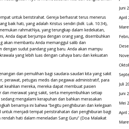
Juni 
mpat untuk beristirahat. Gereja berhasrat terus menerus
April
g baik hati, yang adalah Kristus sendiri (
bdk
. Luk. 10:34),
Mare
enemukan rahmatNya, yang terungkap dalam kedekatan,
ni, Anda dapat berjumpa dengan orang yang, disembuhkan
Febru
 yang akan membantu Anda memanggul salib dan
Dese
dengan sudut pandang yang baru. Anda akan mampu
krawala yang lebih luas dengan cahaya baru dan kekuatan
Nove
Okto
nangan dan pemulihan bagi saudara-saudari kita yang sakit
Sept
er, perawat, petugas medis dan pegawai administratif, para
Juli 
rkat keahlian mereka, mereka dapat membuat pasien
r dan merawat yang sakit, serta menyembuhkan setiap
Juni 
g sedang mengalami kerapuhan dan bahkan merasakan
Mei 
angkah benarnya ini bahwa “begitu penghiburan dan kelegaan
gil untuk menjadi tempat peristirahatan dan penghiburan bagi
April
an rendah hati dalam meneladan Sang Guru” (Doa Malaikat
Mare