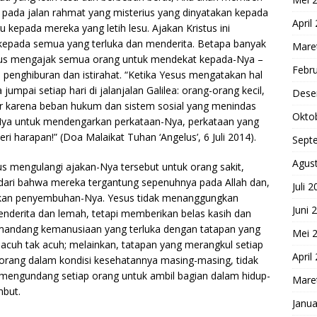
pada jalan rahmat yang misterius yang dinyatakan kepada
April
 kepada mereka yang letih lesu. Ajakan Kristus ini
epada semua yang terluka dan menderita. Betapa banyak
Mare
esus mengajak semua orang untuk mendekat kepada-Nya –
Febru
 penghiburan dan istirahat. “Ketika Yesus mengatakan hal
jumpai setiap hari di jalanjalan Galilea: orang-orang kecil,
Dese
kir karena beban hukum dan sistem sosial yang menindas
Okto
-Nya untuk mendengarkan perkataan-Nya, perkataan yang
 harapan!” (Doa Malaikat Tuhan ‘Angelus’, 6 Juli 2014).
Sept
Agus
sus mengulangi ajakan-Nya tersebut untuk orang sakit,
dari bahwa mereka tergantung sepenuhnya pada Allah dan,
Juli 
kan penyembuhan-Nya. Yesus tidak menanggungkan
Juni 
nderita dan lemah, tetapi memberikan belas kasih dan
andang kemanusiaan yang terluka dengan tatapan yang
Mei 
acuh tak acuh; melainkan, tatapan yang merangkul setiap
April
orang dalam kondisi kesehatannya masing-masing, tidak
 mengundang setiap orang untuk ambil bagian dalam hidup-
Mare
mbut.
Janua