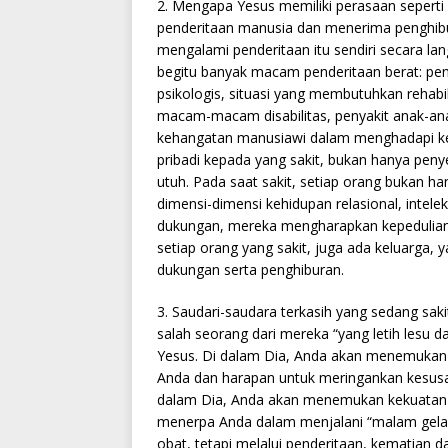
2. Mengapa Yesus memiliki perasaan seperti 
penderitaan manusia dan menerima penghib
mengalami penderitaan itu sendiri secara l
begitu banyak macam penderitaan berat: pen
psikologis, situasi yang membutuhkan rehabi
macam-macam disabilitas, penyakit anak-ana
kehangatan manusiawi dalam menghadapi kea
pribadi kepada yang sakit, bukan hanya pen
utuh. Pada saat sakit, setiap orang bukan h
dimensi-dimensi kehidupan relasional, intelektu
dukungan, mereka mengharapkan kepedulian d
setiap orang yang sakit, juga ada keluarga,
dukungan serta penghiburan.
3. Saudari-saudara terkasih yang sedang sak
salah seorang dari mereka “yang letih lesu 
Yesus. Di dalam Dia, Anda akan menemukan 
Anda dan harapan untuk meringankan kesusa
dalam Dia, Anda akan menemukan kekuatan
menerpa Anda dalam menjalani “malam gelap”
obat, tetapi melalui penderitaan, kematian