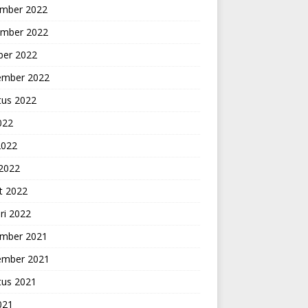
mber 2022
mber 2022
ber 2022
ember 2022
tus 2022
2022
2022
 2022
t 2022
ri 2022
mber 2021
ember 2021
tus 2021
2021