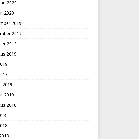
ari 2020
ri 2020
mber 2019
mber 2019
ber 2019
tus 2019
2019
2019
t 2019
ri 2019
tus 2018
2018
2018
 2018