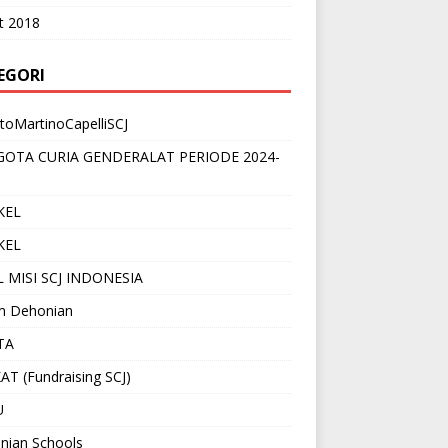
t 2018
EGORI
toMartinoCapelliSCJ
OTA CURIA GENDERALAT PERIODE 2024-
KEL
KEL
 MISI SCJ INDONESIA
 Dehonian
TA
T (Fundraising SCJ)
U
nian Schools