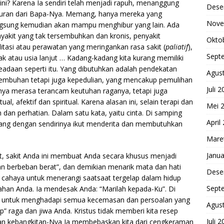
ini? Karena Ia sendiri telah menjadi rapuh, menanggung
Dese
uran dari Bapa-Nya. Memang, hanya mereka yang
Nove
angsung kemudian akan mampu menghibur yang lain. Ada
yakit yang tak tersembuhkan dan kronis, penyakit
Okto
litasi atau perawatan yang meringankan rasa sakit (
paliatif
),
Sept
k atau usia lanjut … Kadang-kadang kita kurang memiliki
daan seperti itu. Yang dibutuhkan adalah pendekatan
Agus
yembuhan tetapi juga kepedulian, yang mencakup pemulihan
Juli 
anya merasa terancam keutuhan raganya, tetapi juga
al, afektif dan spiritual. Karena alasan ini, selain terapi dan
Mei 
an perhatian. Dalam satu kata, yaitu cinta. Di samping
April
 yang dengan sendirinya ikut menderita dan membutuhkan
Mare
Janua
it, sakit Anda ini membuat Anda secara khusus menjadi
dan berbeban berat”, dan demikian menarik mata dan hati
Dese
cahaya untuk menerangi saatsaat tergelap dalam hidup
Sept
han Anda. Ia mendesak Anda: “Marilah kepada-Ku”. Di
 untuk menghadapi semua kecemasan dan persoalan yang
Agus
 raga dan jiwa Anda. Kristus tidak memberi kita resep
Juli 
 dan kebangkitan-Nya Ia membebaskan kita dari cengkeraman