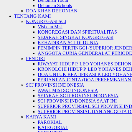
Dehonian Youth
Dehonian Schools
DOA KHAS DEHONIAN
TENTANG KAMI
KONGREGASI SCJ
Visi dan Misi
KONGREGASI DAN SPIRITUALITAS
SEJARAH SINGKAT KONGREGASI
KEHADIRAN SCJ DI DUNIA
PEMIMPIN TERTINGGI (SUPERIOR JENDER
ANGGOTA CURIA GENDERALAT PERIODE 2
PENDIRI
RIWAYAT HIDUP P. LEO YOHANES DEHON
KRONOLOHI HIDUP P. LEO YOHANES DE
DOA UNTUK BEATIFIKASI P. LEO YOHAN
PERJANJIAN CINTA (DOA PERSEMBAHAN D
SCJ PROVINSI INDONESIA
AWAL MISI SCJ INDONESIA
SEJARAH SCJ PROVINSI INDONESIA
SCJ PROVINSI INDONESIA SAAT INI
SUPERIOR PROVINSIAL SCJ PROVINSI IN
SUPERIOR PROVINSIAL DAN ANGGOTA DE
KARYA KAMI
PAROKIAL
KATEGORIAL