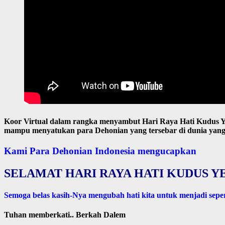
Koor Virtual dalam rangka menyambut Hari Raya Hati Kudus Yesus
mampu menyatukan para Dehonian yang tersebar di dunia yang 
Kami Para Dehonian Indonesia mengucapkan
SELAMAT HARI RAYA HATI KUDUS Y
Semoga belas kasih-Nya mengubah hati kita untuk menjadi sepert
Tuhan memberkati.. Berkah Dalem