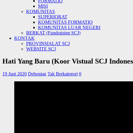
FORMATIO
MISI
KOMUNITAS
SUPERIORAT
KOMUNITAS FORMATIO
KOMUNITAS LUAR NEGERI
BERKAT (Fundraising SCJ)
KONTAK
PROVINSIALAT SCJ
WEBSITE SCJ
Hati Yang Baru (Koor Vistual SCJ Indones
19 Juni 2020
Dehonian
Tak Berkategori
0